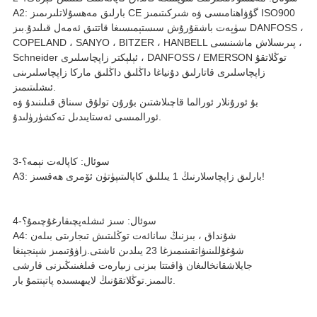
A2: بارلىق مەھسۇلاتلىرىمىز CE گۇۋاھنامىسى ۋە شىركىتىمىز ISO900
سۈپەت باشقۇرۇش سىستېمىسىغا قاتتىق ئەمەل قىلىدۇ.بىز DANFOSS ،
COPELAND ، SANYO ، BITZER ، HANBELL پىرىسلاش ماشىنىسى ،
Schneider ئېلېكتر زاپچاسلىرى ، DANFOSS / EMERSON توڭلاتقۇ
زاپچاسلىرى قاتارلىق دۇنياغا داڭلىق داڭلىق ماركا زاپچاسلىرىنى
ئىشلىتىمىز.
بۇ ئورۇنلار ئورالما قاچىلاشتىن بۇرۇن تولۇق سىناق قىلىنىدۇ ۋە
ئورالمىسى ئەستايىدىل تەكشۈرۈلىدۇ.
3-سوئال: كاپالەت نېمە؟
A3: بارلىق زاپچاسلارنىڭ 1 يىللىق كاپالىتىپۈتۈن ئۆمرى ھەقسىز!
4-سوئال: سىز ئىشلەپچىقارغۇچىمۇ؟
A4: شۇنداق ، بىزنىڭ سانائەت توڭلىتىش تىجارىتى بىلەن
شۇغۇللىنىۋاتقىنىمىزغا 23 يىلدىن ئاشتى.زاۋۇتىمىز شېنجېنغا
جايلاشقانخالىغان ۋاقىتتا بىزنى زىيارەت قىلغىنىڭىزنى قارشى
ئالىمىز.توڭلاتقۇنىڭ لايىھىسىدە پاتېنتمۇ بار.