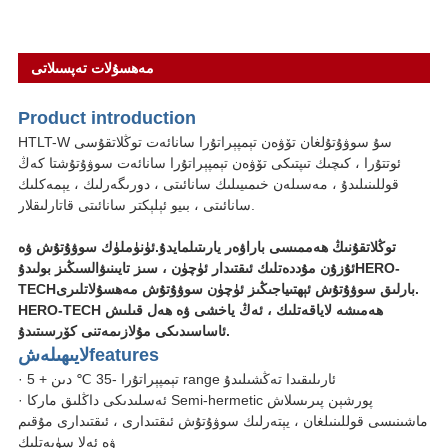
مەھسۇلات تەپسىلاتى
Produ
ct int
roduction
HTLT-W سۇ سوۋۇتۇلغان تۆۋەن تېمپېراتۇرا سانائەت توڭلاتقۇسى
ئوتتۇرا ، كىچىك تىپتىكى تۆۋەن تېمپېراتۇرا سانائەت سوۋۇتۇشتا كەڭ
قوللىنىلىدۇ ، مەسىلەن خىمىيىلىك سانائىتى ، دورىگەرلىك ، يېمەكلىك
سانائىتى ، بىيو ئېلېكتر سانائىتى قاتارلىقلار.
توڭلاتقۇنىڭ ھەممىسى باراۋەر يارىتىلمايدۇ.ئۈنۈملۈك سوۋۇتۇش ۋە
HERO-
ئۇزۇن مۇددەتلىك ئىقتىدار ئۈچۈن ، سىز تايىنىۋالسىڭىز بولىدۇ
بارلىق سوۋۇتۇش ئېھتىياجىڭىز ئۈچۈن سوۋۇتۇش مەھسۇلاتلىرى.
TECH
HERO-TECH ھەمىشە لاياقەتلىك ، ئەڭ ياخشى ۋە ھەل قىلىش
ئاساسىدىكى مۇلازىمەتنى كۆرسىتىدۇ.
tures
fea
لايىھىلەش
· تېمپېراتۇرا -35 ℃ دىن + 5 range ئارىلىقىدا تەڭشىلىدۇ
· ئەسلىدىكى داڭلىق ماركا Semi-hermetic پورشېن پىرىسلاش
ماشىنىسى قوللىنىلغان ، يېتەرلىك سوۋۇتۇش ئىقتىدارى ، ئىقتىدارى مۇقىم
ۋە ئەلا سۈپەتلىك