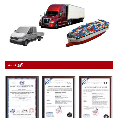
گۇۋاھنامە