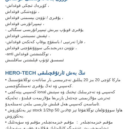
-كۆپرەك ئىچكى قوغداش ،
نۆۋەتتىكى قوغداش ،
يۇقىرى / تۆۋەن بېسىمنى قوغداش ،
تېمپېراتۇرىنى قوغداش ،
- يۇقىرى قويۇپ بېرىش تېمپېراتۇرىسى سىگنالى
ئېقىش نىسبىتىنى قوغداش ،
-فازا تەرتىپى / باسقۇچ يوقاپ كەتكەن قوغداش ،
تۆۋەن دەرىجىدىكى سوۋۇتقۇچنى قوغداش ،
-anti توڭلىتىشتىن قوغداش ،
ئىسسىق ئۆتۈپ قېلىشتىن ساقلىنىش
HERO-TECH نىڭ بەش ئارتۇقچىلىقى
• ماركا كۈچى 20 بىز 20 يىللىق تەجرىبىسى بار سانائەت توڭلاتقۇسىنىڭ
كەسپىي ۋە ئەڭ يۇقىرى تەمىنلىگۈچىسى.
• كەسپىي يېتەكچى ional كەسپىي ۋە تەجرىبىلىك تېخنىك ۋە سېتىش
ئەترىتى مۇلازىمىتى چەتئەل بازىرىغا مۇلازىمەت قىلىدۇ ، تەلەپكە
ئاساسەن كەسپىي ھەل قىلىش چارىسى بىلەن تەمىنلەيدۇ.
• تېز يەتكۈزۈش stock 1/2hp دىن 50hp ھاۋا سوۋۇتۇلغان توڭلاتقۇغا تېز
يەتكۈزۈش.
• مۇقىم خىزمەتچىلەر ： مۇقىم خىزمەتچىلەر مۇقىم ۋە سۈپەتلىك
ئىشلەپچىقىرىش ئۈنۈمىگە كاپالەتلىك قىلالايدۇ.يۇقىرى سۈپەتلىك