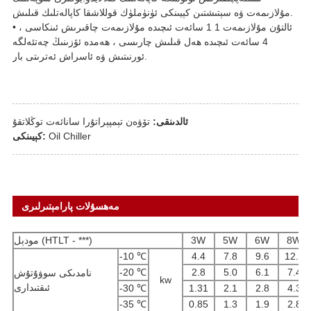
مۇلازىمەت ۋە سېتىشتىن كېيىنكى ئۈنۈملۈك قوللاشقا كاپالەتلىك قىلىش.
• ئالتۇن مۇلازىمەت 1 1 سائەت ئىچىدە مۇلازىمەت چاقىرىش ئىنكاسى ،
4 سائەت ئىچىدە ھەل قىلىش چارىسى ، ھەمدە ئۆزىنىڭ چەتئەلگە
ئورنىتىش ۋە ئاسراش ئەترىتى بار.
ئالدىنقى:
تۆۋەن تېمپېراتۇرا سانائەت توڭلاتقۇ
Oil Chiller
كېيىنكى:
مەھسۇلات پارامېتىرلىرى
8W
6W
5W
3W
مودېل (HTLT - ***)
-10 ℃
4.4
7.8
9.6
12.1
-20 ℃
2.8
5.0
6.1
7.4
نامدىكى سوۋۇتۇش
kw
ئىقتىدارى
-30 ℃
1.31
2.1
2.8
4.3
-35 ℃
0.85
1.3
1.9
2.8