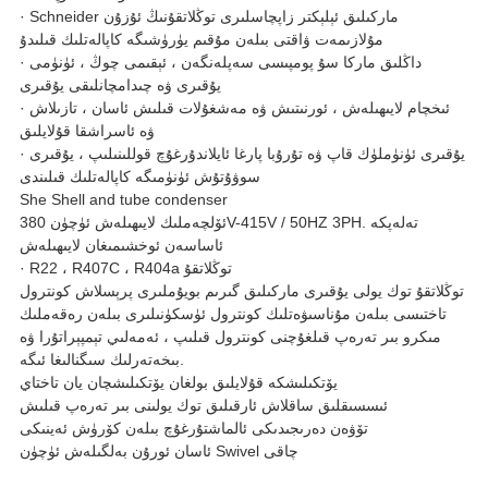
· Schneider ماركىلىق ئېلېكتر زاپچاسلىرى توڭلاتقۇنىڭ ئۇزۇن
مۇلازىمەت ۋاقتى بىلەن مۇقىم يۈرۈشىگە كاپالەتلىك قىلىدۇ
· داڭلىق ماركا سۇ پومپىسى سەپلەنگەن ، ئېقىمى چوڭ ، ئۈنۈمى
يۇقىرى ۋە چىدامچانلىقى يۇقىرى
· ئىخچام لايىھىلەش ، ئورنىتىش ۋە مەشغۇلات قىلىش ئاسان ، تازىلاش
ۋە ئاسراشقا قۇلايلىق
· يۇقىرى ئۈنۈملۈك قاپ ۋە تۇرۇبا پارغا ئايلاندۇرغۇچ قوللىنىلىپ ، يۇقىرى
سوۋۇتۇش ئۈنۈمىگە كاپالەتلىك قىلىندى
She Shell and tube condenser
ئۆلچەملىك لايىھىلەش ئۈچۈن 380V-415V / 50HZ 3PH. تەلەپكە
ئاساسەن ئوخشىمىغان لايىھىلەش
· R22 ، R407C ، R404a توڭلاتقۇ
توڭلاتقۇ توك يولى يۇقىرى ماركىلىق گىرىم بويۇملىرى پرېسلاش كونترول
تاختىسى بىلەن مۇناسىۋەتلىك كونترول ئۈسكۈنىلىرى بىلەن رەقەملىك
مىكرو بىر تەرەپ قىلغۇچنى كونترول قىلىپ ، ئەمەلىي تېمپېراتۇرا ۋە
بىخەتەرلىك سىگنالىغا ئىگە.
يۆتكىلىشكە قۇلايلىق بولغان يۆتكىلىشچان يان تاختاي
ئىسسىقلىق ساقلاش ئارقىلىق توك يولىنى بىر تەرەپ قىلىش
تۆۋەن دەرىجىدىكى ئالماشتۇرغۇچ بىلەن كۆرۈش ئەينىكى
ئاسان ئورۇن بەلگىلەش ئۈچۈن Swivel چاقى