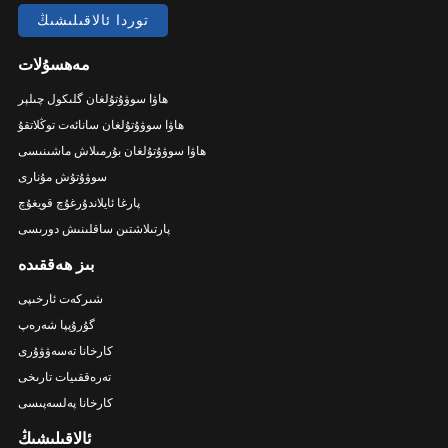
توردا ئالاقىلىشىڭ
مەھسۇلات
ھاۋا سوۋۇتۇلغان گلىكول چىلېر
ھاۋا سوۋۇتۇلغان سانائەت توڭلاتقۇ
ھاۋا سوۋۇتۇلغان بۇرمىلاش ماشىنىسى
سوۋۇتۇش مۇنارى
پارغا ئايلاندۇرغۇچ قويغۇچ
پارتىلاشتىن ساقلىنىش دورىسى
بىز ھەققىدە
شىركەت ئارخىپى
گۇرۇپپا شەرەپ
كارخانا تەسەۋۋۇرى
تەرەققىيات تارىخى
كارخانا پەلسەپىسى
ئالاقىلىشىڭ