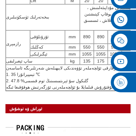
Lift
M
20
20
20
20
 بېسىمدىن مۇداپىئەلىنىش ،
پى / باسقۇچ يوقاپ كېتىشتىن
بىخەتەرلىك ئۈسكۈنىلىرى
 مۇزلاشتىن ساقلاش ، ئىسسىق
1300
890
890
890
mm
ئۇزۇنلۇقى
رازمېرى
680
550
550
550
mm
كەڭلىك
1385
1055
1055
1055
mm
ئېگىزلىكى
310
210
175
135
kg
ساپ ئېغىرلىقى
يۇقارقى ئۆلچەملەر تۆۋەندىكى لايىھىلەش شەرتلىرىگە ئاساسەن:
1. تېمپېراتۇرا 35 ℃
2. گلىكول سۇ ئېرىتمىسىنىڭ توم قىسمى% 47.8
 تېخىمۇ كۆپ ئۇقتۇرۇش قىلمايلا بۇ ئۆلچەملەرنى ئۆزگەرتىش ھوقۇقىغا ئىگە
ئوراش ۋە توشۇش