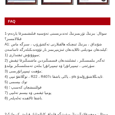
FAQ
1-سوئال: بىزنىڭ تۈرىمىزنىڭ ئەندىزىسىنى تەۋسىيە قىلىشىمىزغا ياردەم
قىلالامسىز؟
A1: شۇنداق ، بىزنىڭ ئىنچىكە ھالقىلارنى تەكشۈرۈپ ، سىزگە ماس
كېلىدىغان مودېلنى تاللايدىغان ئىنژېنېرىمىز بار.تۆۋەندىكىلەرگە ئاساسەن:
1) سوۋۇتۇش ئىقتىدارى;
2) ئەگەر بىلمىسىڭىز ، ئىشلىتىدىغان قىسمىڭىزدىن ماشىنىڭىزغا ئېقىش
سۈرئىتى ، تېمپېراتۇرا ۋە تېمپېراتۇرا بىلەن تەمىنلىسىڭىز بولىدۇ.
3) مۇھىت تېمپېراتۇرىسى;
4) توڭلاتقۇ تىپى ، R22 ، R407c ياكى باشقا ، pls ئايدىڭلاشتۇرۇلىدۇ.
5) توك بېسىمى
6) قوللىنىشچان كەسىپ ؛
7) پومپا ئېقىمى ۋە بېسىم تەلىپى
8) باشقا ئالاھىدە تەلەپلەر.
2-سوئال: مەھسۇلاتىڭىزنىڭ سۈپىتىگە قانداق كاپالەتلىك قىلىش كېرەك؟