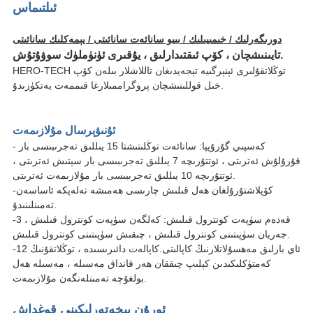
ئىلتىماس
دورىگەرلىك / خىمىيىلىك / بىيو سانائەت سانائىتى / يېمەكلىك سانائىتى
تايىنىشچان ، كۆپ ئىقتىدارلىق ، يۇقىرى ئۈنۈملۈك سوۋۇتۇش.
HERO-TECH توڭلاتقۇلىرى ئېنېرگىيە تېجەيدىغان تاللاشلار بىلەن كۆپ
خىل قوللىنىشچان پروگراممىلارغا قىممەت يەتكۈزىدۇ.
ئۇنىۋېرسال مۇلازىمەت
- كەسپىي گۇرۇپپا: سانائەت توڭلىتىشتا 15 يىللىق تەجرىبىسى بار
قۇرۇلۇش ئەترىتى ، ئوتتۇرىچە 7 يىللىق تەجرىبىسى بار سېتىش ئەترىتى ،
ئوتتۇرىچە 10 يىللىق تەجرىبىسى بار مۇلازىمەت ئەترىتى.
-كۆپلاشتۇرۇلغان ھەل قىلىش چارىسى ھەمىشە تەلەپكە ئاساسەن
تەمىنلىنىدۇ.
-3 قەدەم سۈپەت كونترول قىلىش: كەلگەن سۈپەت كونترول قىلىش ،
جەريان سۈپىتىنى كونترول قىلىش ، چىقىش سۈپىتىنى كونترول قىلىش.
-12 ئاي بارلىق مەھسۇلاتلارنىڭ كاپالىتى.كاپالەت دائىرىسىدە ، توڭلاتقۇنىڭ
كەمتۈكلىكىدىن كېلىپ چىققان ھەر قانداق مەسىلە ، مەسىلە ھەل
بولغۇچە تەمىنلەنگەن مۇلازىمەت.
ئورۇن بىخەتەرلىكىنى قوغداش