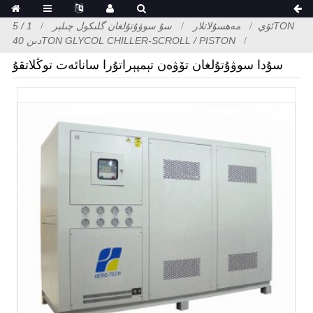
ئۆي
مەھسۇلاتلار
سۇ سوۋۇتۇلغان گلىكول چىلېر
1 / 5TON
دىن 40TON GLYCOL CHILLER-SCROLL / PISTON
سۇدا سوۋۇتۇلغان تۆۋەن تېمپېراتۇرا سانائەت توڭلاتقۇ