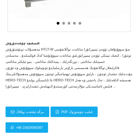
قىسقىچە چۈشەندۈرۈش:
مەھسۇلات تونۇشتۇرۇش HTLT-W سۇ سوۋۇتۇلغان تۆۋەن تېمپېراتۇرا سانائەت توڭلاتقۇسى
ئوتتۇرا ، كىچىك تىپتىكى تۆۋەن تېمپېراتۇرىلىق سانائەت سوۋۇتۇشتا كەڭ قوللىنىلىدۇ ، مەسىلەن
خىمىيىلىك سانائىتى ، دورىگەرلىك ، يېمەكلىك سانائىتى ، بىيو ئېلېكتر سانائىتى
قاتارلىقلار.توڭلاتقۇنىڭ ھەممىسى باراۋەر يارىتىلمايدۇ.ئۈنۈملۈك سوۋۇتۇش ۋە ئۇزۇن
مۇددەتلىك ئىقتىدار ئۈچۈن ، بارلىق سوۋۇتۇش ئېھتىياجىڭىز ئۈچۈن سوۋۇتۇش مەھسۇلاتلىرىنىڭ
HERO-TECH غا تايانسىڭىز بولىدۇ.HERO-TECH ھەمىشە لاياقەتلىك ، ئەڭ ياخشى ۋە ھەل
قىلىش ئاساسىدىكى مۇلازىمەتنى كۆرسىتىدۇ.لايىھىلەش ئىقتىدارلىرى · تېمپېراتۇرا ...
PDF قىلىپ چۈشۈرۈڭ
بىزگە ئېلخەت يوللاڭ
+86 15920056387