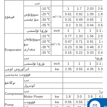
تىپ
-10 ℃
1
1.7
2.03
2.62
-20 ℃
0.61
0.92
1.09
1.82
سوۋۇتۇش
m³ / h
قويغۇچ
سۇ ئېقىمى
-30 ℃
0.31
0.49
0.65
1
-35 ℃
0.2
0.31
0.44
0.65
1-1 / 2
1
1
1
inch
تۇرۇبا ئۇلىنىشى
-10 ℃
0.77
1.33
1.56
2.01
سوۋۇتۇلغان
-20 ℃
0.47
0.71
0.91
1.4
m³ / h
سۇ
-30 ℃
0.23
0.36
0.48
0.74
مىقدارى
Evaporator
-35 ℃
0.15
0.22
0.33
0.48
تىپ
1-1 / 2
1
1
1
inch
تۇرۇبا ئۇلىنىشى
5.35
4.35
3.55
2.35
kw
كىرگۈزۈش كۈچى
قۇۋۋەت مەنبەسى
تىپ
توڭلاتقۇ
كونترول
شېن)
تىپ
Compressor
Motor Power
kw
1.8
3.0
3.8
4.8
0.55
0.55
0.55
0.55
kw
قۇۋۋەت
Pump
ەت