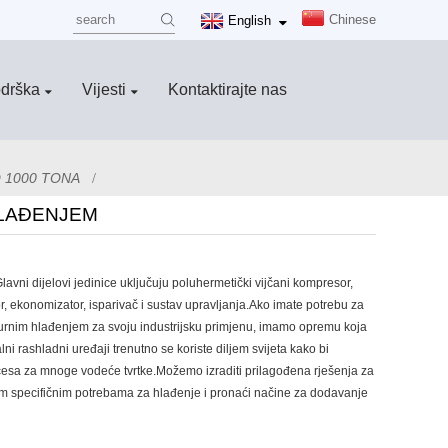
Chinese
English
odrška
Vijesti
Kontaktirajte nas
 1000 TONA
HLAĐENJEM
lavni dijelovi jedinice uključuju poluhermetički vijčani kompresor,
r, ekonomizator, isparivač i sustav upravljanja.Ako imate potrebu za
rnim hlađenjem za svoju industrijsku primjenu, imamo opremu koja
ni rashladni uređaji trenutno se koriste diljem svijeta kako bi
ocesa za mnoge vodeće tvrtke.Možemo izraditi prilagođena rješenja za
m specifičnim potrebama za hlađenje i pronaći načine za dodavanje