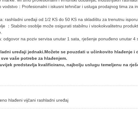
 marke: Mi smo profesionalni i vrhunski dobavljač industrijskih rashlad
o vodstvo：Profesionalni i iskusni tehničar i usluga prodajnog tima za i
ka: rashladni uređaji od 1/2 KS do 50 KS na skladištu za trenutnu isporu
lje ：Stabilno osoblje može osigurati stabilnu i visokokvalitetnu produkt
e.
: odgovor na poziv servisa unutar 1 sata, rješenje ponuđeno unutar 4 sata
hladni uređaji jednaki.Možete se pouzdati u učinkovito hlađenje i
 sve vaše potrebe za hlađenjem.
ijek predstavlja kvalificiranu, najbolju uslugu temeljenu na rješ
eno hlađeni vijčani rashladni uređaj