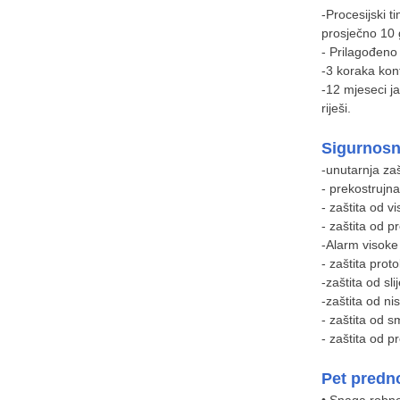
-Procesijski t
prosječno 10 
- Prilagođeno
-3 koraka kont
-12 mjeseci j
riješi.
Sigurnosna
-unutarnja za
- prekostrujna
- zaštita od v
- zaštita od 
-Alarm visoke
- zaštita prot
-zaštita od sl
-zaštita od ni
- zaštita od 
- zaštita od 
Pet predn