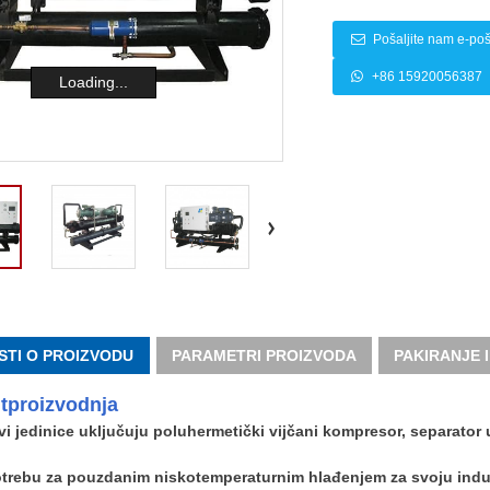
Pošaljite nam e-poš
+86 15920056387
Loading...
STI O PROIZVODU
PARAMETRI PROIZVODA
PAKIRANJE 
t
proizvodnja
vi jedinice uključuju poluhermetički vijčani kompresor, separator 
trebu za pouzdanim niskotemperaturnim hlađenjem za svoju indu