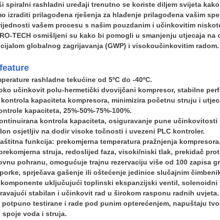
i spiralni rashladni uređaji trenutno se koriste diljem svijeta ka
o izraditi prilagođena rješenja za hlađenje prilagođena vašim spe
ijednosti vašem procesu s našim pouzdanim i učinkovitim niskot
RO-TECH osmišljeni su kako bi pomogli u smanjenju utjecaja na o
cijalom globalnog zagrijavanja (GWP) i visokoučinkovitim radom.
fea
ture
perature rashladne tekućine od 5ºC do -40ºC.
oko učinkovit polu-hermetički dvovijčani kompresor, stabilne per
 kontrola kapaciteta kompresora, minimizira početnu struju i utjec
kontrole kapaciteta, 25%-50%-75%-100%.
ntinuirana kontrola kapaciteta, osiguravanje pune učinkovitosti
on osjetljiv na dodir visoke točnosti i uvezeni PLC kontroler.
zaštitna funkcija: prekomjerna temperatura pražnjenja kompresora
rekomjerna struja, redoslijed faza, visoki/niski tlak, prekidač pro
vnu pohranu, omogućuje trajnu rezervaciju više od 100 zapisa greš
porke, sprječava gašenje ili oštećenje jedinice slučajnim čimben
 komponente uključujući toplinski ekspanzijski ventil, solenoidni
ravajući stabilan i učinkovit rad u širokom rasponu radnih uvjeta.
u potpuno testirane i rade pod punim opterećenjem, napuštaju tv
 spoje voda i struja.