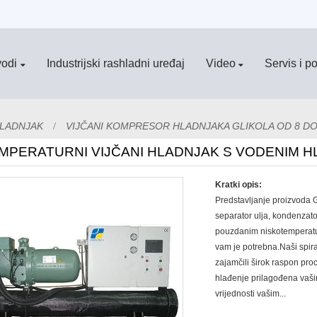
vodi
Industrijski rashladni uređaj
Video
Servis i p
HLADNJAK
VIJČANI KOMPRESOR HLADNJAKA GLIKOLA OD 8 DO
MPERATURNI VIJČANI HLADNJAK S VODENIM 
Kratki opis:
Predstavljanje proizvoda G
separator ulja, kondenzato
pouzdanim niskotemperatu
vam je potrebna.Naši spiral
zajamčili širok raspon pr
hlađenje prilagođena vaši
vrijednosti vašim...