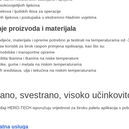
sokoosjetljivih lijekova
jekova i ljudskih tkiva za operacije
ovih lijekova i postupaka u ekstremno hladnim uvjetima
nje proizvoda i materijala
djeće, materijala i opreme potrebno je testirati na temperaturama od -35
e koristiti za širok raspon primjena ispitivanja, kao što su:
mobilske i transportne opreme
štita tkanina i tkanina na niske temperature
tike, gume i metala na niskim temperaturama
h sredstava, ulja i tekućina na niskim temperaturama
no, svestrano, visoko učinkovit
đaji HERO-TECH isporučuju vrijednost za široku paletu aplikacija s pob
atna usluga