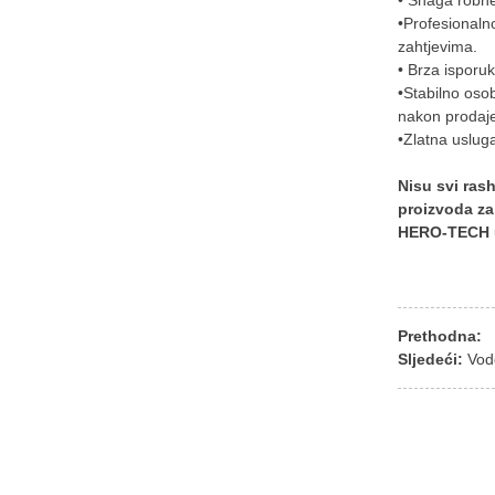
• Snaga robne
•Profesionaln
zahtjevima.
• Brza isporu
•Stabilno osob
nakon prodaj
•Zlatna usluga
Nisu svi ras
proizvoda za
HERO-TECH uv
Prethodna:
Sljedeći:
Vod