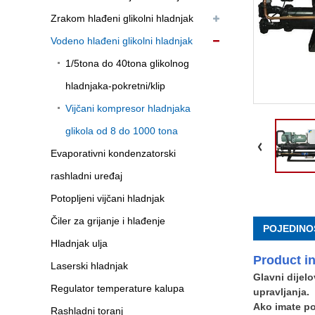
Zrakom hlađeni glikolni hladnjak
Vodeno hlađeni glikolni hladnjak
1/5tona do 40tona glikolnog
hladnjaka-pokretni/klip
Vijčani kompresor hladnjaka
glikola od 8 do 1000 tona
Evaporativni kondenzatorski
rashladni uređaj
Potopljeni vijčani hladnjak
Čiler za grijanje i hlađenje
POJEDINO
Hladnjak ulja
Produ
ct in
Laserski hladnjak
Glavni dijelo
Regulator temperature kalupa
upravljanja.
Ako imate po
Rashladni toranj