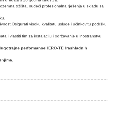
nih uređaja s 20 godina iskustva.
nozemna tržišta, nudeći profesionalna rješenja u skladu sa
ku.
ivnost.Osigurati visoku kvalitetu usluge i učinkovitu podršku
 i vlastiti tim za instalaciju i održavanje u inostranstvu.
 dugotrajne performanse
HERO-TEH
rashladnih
enjima.