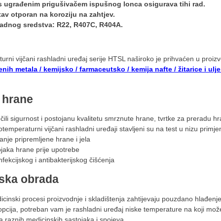
 ugrađenim prigušivačem ispušnog lonca osigurava tihi rad.
tav otporan na koroziju na zahtjev.
ladnog sredstva: R22, R407C, R404A.
urni vijčani rashladni uređaj serije HTSL naširoko je prihvaćen u proi
enih metala / kemijsko / farmaceutsko / kemija nafte / žitarice i ulj
 hrane
čili sigurnost i postojanu kvalitetu smrznute hrane, tvrtke za preradu 
temperaturni vijčani rashladni uređaji stavljeni su na test u nizu primj
nje pripremljene hrane i jela
jaka hrane prije upotrebe
fekcijskog i antibakterijskog čišćenja
ska obrada
cinski procesi proizvodnje i skladištenja zahtijevaju pouzdano hlađenje
 opcija, potreban vam je rashladni uređaj niske temperature na koji mož
a raznih medicinskih sastojaka i spojeva