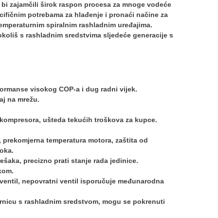
ko bi zajamčili širok raspon procesa za mnoge vodeće
cifičnim potrebama za hlađenje i pronaći načine za
emperaturnim spiralnim rashladnim uređajima.
koliš s rashladnim sredstvima sljedeće generacije s
formanse visokog COP-a i dug radni vijek.
aj na mrežu.
 kompresora, ušteda tekućih troškova za kupce.
, prekomjerna temperatura motora, zaštita od
toka.
aka, precizno prati stanje rada jedinice.
ikom.
 ventil, nepovratni ventil isporučuje međunarodna
ornicu s rashladnim sredstvom, mogu se pokrenuti