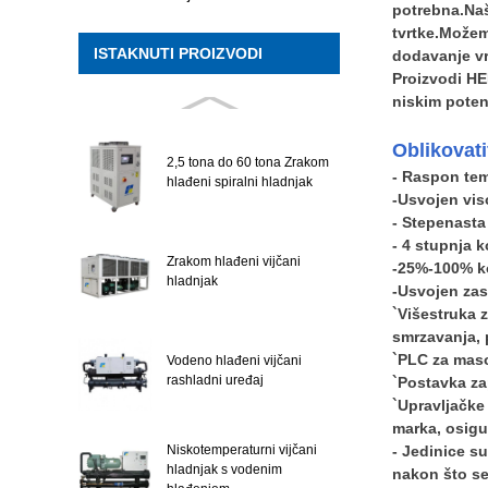
potrebna.Naš
tvrtke.Možem
ISTAKNUTI PROIZVODI
dodavanje vr
Proizvodi HE
niskim poten
Oblikovati
2,5 tona do 60 tona Zrakom
- Raspon tem
hlađeni spiralni hladnjak
-Usvojen vis
- Stepenasta
- 4 stupnja 
Zrakom hlađeni vijčani
-25%-100% ko
hladnjak
-Usvojen zasl
`Višestruka 
smrzavanja, p
`PLC za maso
Vodeno hlađeni vijčani
`Postavka za
rashladni uređaj
`Upravljačke
marka, osigu
- Jedinice s
Niskotemperaturni vijčani
hladnjak s vodenim
nakon što se