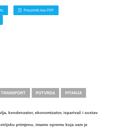
tu
Preuzmite kao PDF
I TRANSPORT
POTVRDA
PITANJA
ulja, kondenzator, ekonomizator, isparivač i sustav
strijsku primjenu, imamo opremu koja vam je