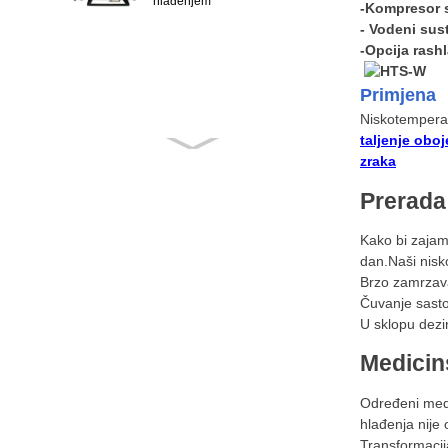
hlađenjem
-Kompresor s
- Vodeni sus
-Opcija rash
Primjena
Niskotemperat
taljenje oboj
zraka
Prerada
Kako bi zajam
dan.Naši nisko
Brzo zamrzava
Čuvanje sasto
U sklopu dezin
Medicin
Određeni medi
hlađenja nije
Transformacij