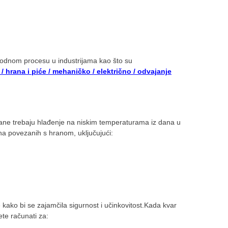
zvodnom procesu u industrijama kao što su
e / hrana i piće / mehaničko / električno / odvajanje
hrane trebaju hlađenje na niskim temperaturama iz dana u
ena povezanih s hranom, uključujući:
 kako bi se zajamčila sigurnost i učinkovitost.Kada kvar
ete računati za: