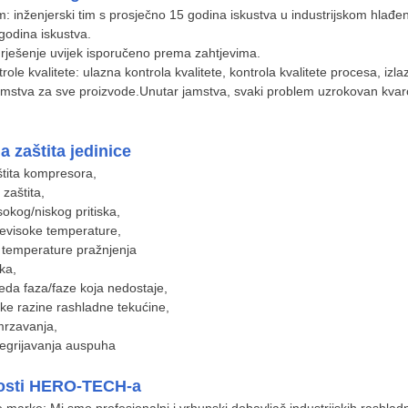
im: inženjerski tim s prosječno 15 godina iskustva u industrijskom hlađen
godina iskustva.
 rješenje uvijek isporučeno prema zahtjevima.
role kvalitete: ulazna kontrola kvalitete, kontrola kvalitete procesa, izla
amstva za sve proizvode.Unutar jamstva, svaki problem uzrokovan kva
 zaštita jedinice
štita kompresora,
 zaštita,
isokog/niskog pritiska,
previsoke temperature,
 temperature pražnjenja
oka,
ijeda faza/faze koja nedostaje,
ske razine rashladne tekućine,
smrzavanja,
pregrijavanja auspuha
osti HERO-TECH-a