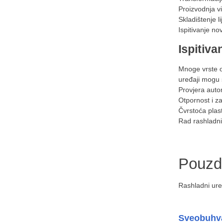
Proizvodnja vi
Skladištenje li
Ispitivanje n
Ispitiva
Mnoge vrste o
uređaji mogu s
Provjera auto
Otpornost i za
Čvrstoća plas
Rad rashladni
Pouzda
Rashladni ure
Sveobuhv