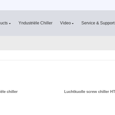
ucts
Yndustriële Chiller
Video
Service & Support
le chiller
Luchtkuolle screw chille