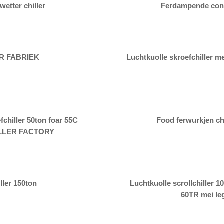
wetter chiller
Ferdampende cond
R FABRIEK
Luchtkuolle skroefchiller 
hiller 50ton foar 55C
Food ferwurkjen ch
ILLER FACTORY
ller 150ton
Luchtkuolle scrollchiller 1
60TR mei le