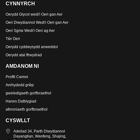
CYNNYRCH
Oerydd Glycol wedi'i Oeri gan Aer
Oeri Diwydiannol Wedi'i Oeri gan Aer
Oeri Sgriw Wedi'i Oeri ag Aer
Tŵr Oeri
Oerydd cyddwysydd anweddol
Oerydd atal ffrwydrad
AMDANOM NI
Proffil Cwmni
Anrhydedd grŵp
gweledigaeth gorfforaethol
Hanes Datblygiad
athroniaeth gorfforaethol
CYSWLLT
Adeilad 34, Parth Diwydiannol
Dayangtian, Wanfeng, Shajing,