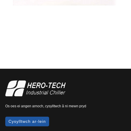
Os oes ei angen arnoch, cysylltwch â ni mewn pryd
Cysylltwch ar-lein